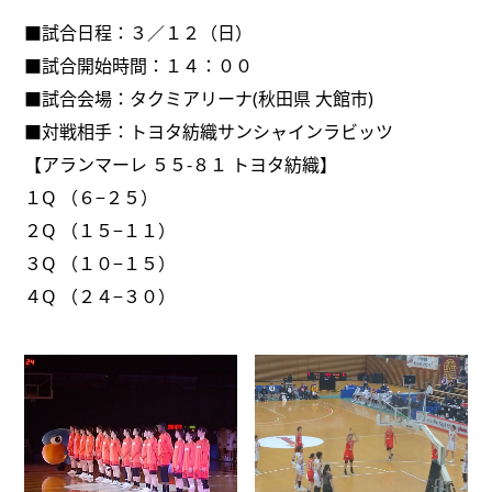
■試合日程：３／１２（日）
■試合開始時間：１４：００
■試合会場：タクミアリーナ(秋田県 大館市)
■対戦相手：トヨタ紡織サンシャインラビッツ
【アランマーレ ５５-８１ トヨタ紡織】
１Q （６−２５）
２Q （１５−１１）
３Q （１０−１５）
４Q （２４−３０）